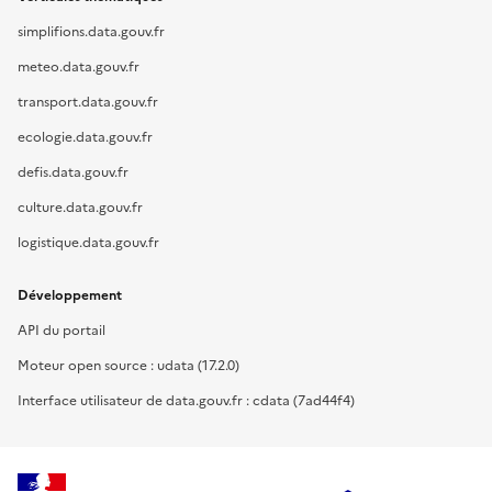
simplifions.data.gouv.fr
meteo.data.gouv.fr
transport.data.gouv.fr
ecologie.data.gouv.fr
defis.data.gouv.fr
culture.data.gouv.fr
logistique.data.gouv.fr
Développement
API du portail
Moteur open source : udata (17.2.0)
Interface utilisateur de data.gouv.fr : cdata (7ad44f4)