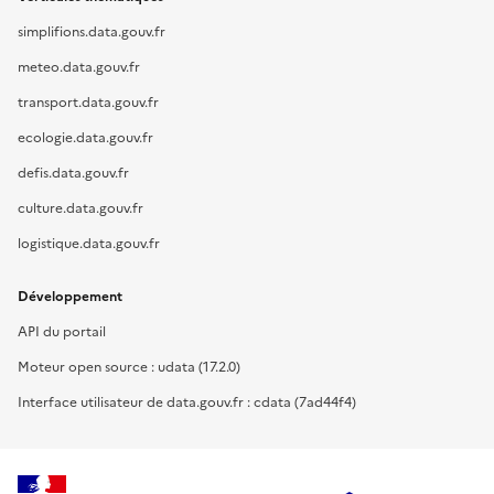
simplifions.data.gouv.fr
meteo.data.gouv.fr
transport.data.gouv.fr
ecologie.data.gouv.fr
defis.data.gouv.fr
culture.data.gouv.fr
logistique.data.gouv.fr
Développement
API du portail
Moteur open source : udata (17.2.0)
Interface utilisateur de data.gouv.fr : cdata (7ad44f4)