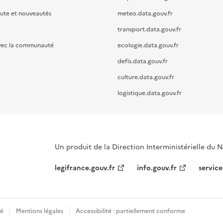
oute et nouveautés
meteo.data.gouv.fr
transport.data.gouv.fr
vec la communauté
ecologie.data.gouv.fr
defis.data.gouv.fr
culture.data.gouv.fr
logistique.data.gouv.fr
Un produit de la Direction Interministérielle du
legifrance.gouv.fr
info.gouv.fr
service
té
Mentions légales
Accessibilité : partiellement conforme