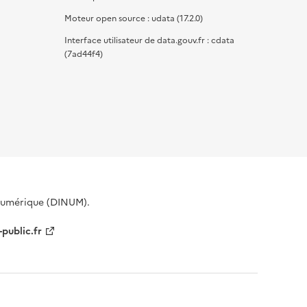
Moteur open source : udata (17.2.0)
Interface utilisateur de data.gouv.fr : cdata
(7ad44f4)
 Numérique (DINUM).
-public.fr