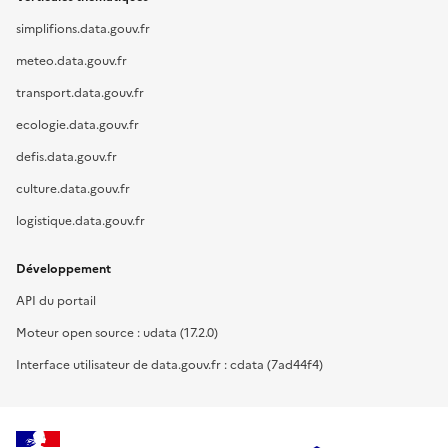
simplifions.data.gouv.fr
meteo.data.gouv.fr
transport.data.gouv.fr
ecologie.data.gouv.fr
defis.data.gouv.fr
culture.data.gouv.fr
logistique.data.gouv.fr
Développement
API du portail
Moteur open source : udata (17.2.0)
Interface utilisateur de data.gouv.fr : cdata (7ad44f4)