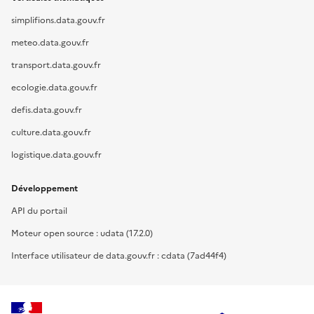
simplifions.data.gouv.fr
meteo.data.gouv.fr
transport.data.gouv.fr
ecologie.data.gouv.fr
defis.data.gouv.fr
culture.data.gouv.fr
logistique.data.gouv.fr
Développement
API du portail
Moteur open source : udata (17.2.0)
Interface utilisateur de data.gouv.fr : cdata (7ad44f4)