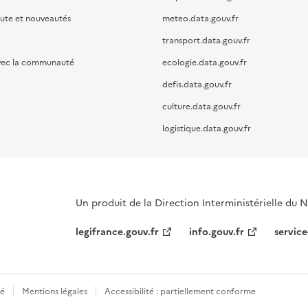
oute et nouveautés
meteo.data.gouv.fr
transport.data.gouv.fr
vec la communauté
ecologie.data.gouv.fr
defis.data.gouv.fr
culture.data.gouv.fr
logistique.data.gouv.fr
Un produit de la Direction Interministérielle du
legifrance.gouv.fr
info.gouv.fr
service
té
Mentions légales
Accessibilité : partiellement conforme