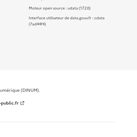
Moteur open source : udata (17.2.0)
Interface utilisateur de data.gouv.fr : cdata
(7ad44f4)
 Numérique (DINUM).
-public.fr