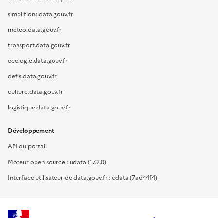
simplifions.data.gouv.fr
meteo.data.gouv.fr
transport.data.gouv.fr
ecologie.data.gouv.fr
defis.data.gouv.fr
culture.data.gouv.fr
logistique.data.gouv.fr
Développement
API du portail
Moteur open source : udata (17.2.0)
Interface utilisateur de data.gouv.fr : cdata (7ad44f4)