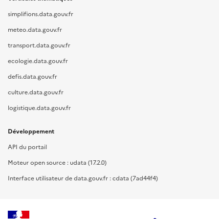
simplifions.data.gouv.fr
meteo.data.gouv.fr
transport.data.gouv.fr
ecologie.data.gouv.fr
defis.data.gouv.fr
culture.data.gouv.fr
logistique.data.gouv.fr
Développement
API du portail
Moteur open source : udata (17.2.0)
Interface utilisateur de data.gouv.fr : cdata (7ad44f4)