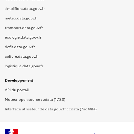
simplifions.data.gouv.fr
meteo.data.gouv.fr
transport.data.gouv.fr
ecologie.data.gouv.fr
defis.data.gouv.fr
culture.data.gouv.fr
logistique.data.gouv.fr
Développement
API du portail
Moteur open source : udata (17.2.0)
Interface utilisateur de data.gouv.fr : cdata (7ad44f4)