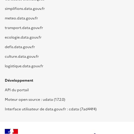
simplifions.data.gouv.fr
meteo.data.gouv.fr
transport.data.gouv.fr
ecologie.data.gouv.fr
defis.data.gouv.fr
culture.data.gouv.fr
logistique.data.gouv.fr
Développement
API du portail
Moteur open source : udata (17.2.0)
Interface utilisateur de data.gouv.fr : cdata (7ad44f4)