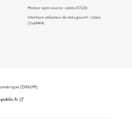
Moteur open source : udata (17.2.0)
Interface utilisateur de data.gouv.fr : cdata
(7ad44f4)
 Numérique (DINUM).
-public.fr