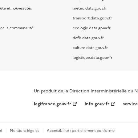
oute et nouveautés
meteo.data.gouv.fr
transport.data.gouv.fr
vec la communauté
ecologie.data.gouv.fr
defis.data.gouv.fr
culture.data.gouv.fr
logistique.data.gouv.fr
Un produit de la Direction Interministérielle du
legifrance.gouv.fr
info.gouv.fr
service
té
Mentions légales
Accessibilité : partiellement conforme