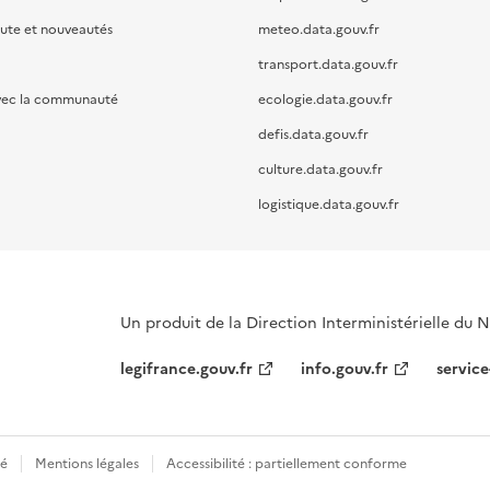
oute et nouveautés
meteo.data.gouv.fr
transport.data.gouv.fr
vec la communauté
ecologie.data.gouv.fr
defis.data.gouv.fr
culture.data.gouv.fr
logistique.data.gouv.fr
Un produit de la Direction Interministérielle du
legifrance.gouv.fr
info.gouv.fr
service
té
Mentions légales
Accessibilité : partiellement conforme