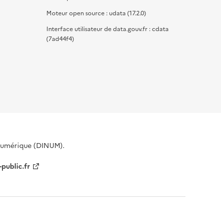
Moteur open source : udata (17.2.0)
Interface utilisateur de data.gouv.fr : cdata
(7ad44f4)
 Numérique (DINUM).
-public.fr