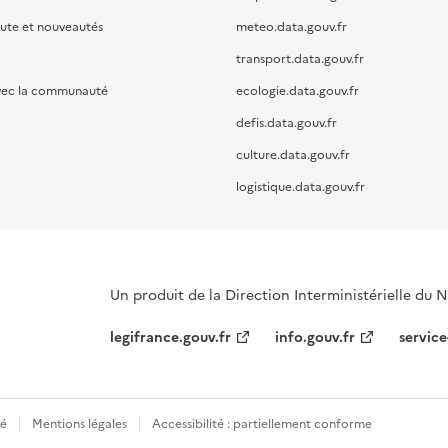
oute et nouveautés
meteo.data.gouv.fr
transport.data.gouv.fr
vec la communauté
ecologie.data.gouv.fr
defis.data.gouv.fr
culture.data.gouv.fr
logistique.data.gouv.fr
Un produit de la Direction Interministérielle du
legifrance.gouv.fr
info.gouv.fr
service
té
Mentions légales
Accessibilité : partiellement conforme