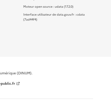
Moteur open source : udata (17.2.0)
Interface utilisateur de data.gouv.fr : cdata
(7ad44f4)
 Numérique (DINUM).
-public.fr