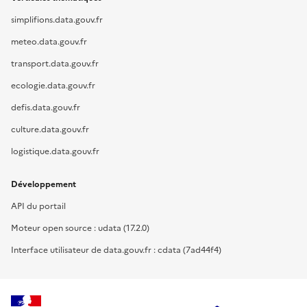
simplifions.data.gouv.fr
meteo.data.gouv.fr
transport.data.gouv.fr
ecologie.data.gouv.fr
defis.data.gouv.fr
culture.data.gouv.fr
logistique.data.gouv.fr
Développement
API du portail
Moteur open source : udata (17.2.0)
Interface utilisateur de data.gouv.fr : cdata (7ad44f4)