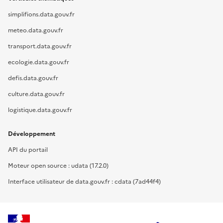
simplifions.data.gouv.fr
meteo.data.gouv.fr
transport.data.gouv.fr
ecologie.data.gouv.fr
defis.data.gouv.fr
culture.data.gouv.fr
logistique.data.gouv.fr
Développement
API du portail
Moteur open source : udata (17.2.0)
Interface utilisateur de data.gouv.fr : cdata (7ad44f4)