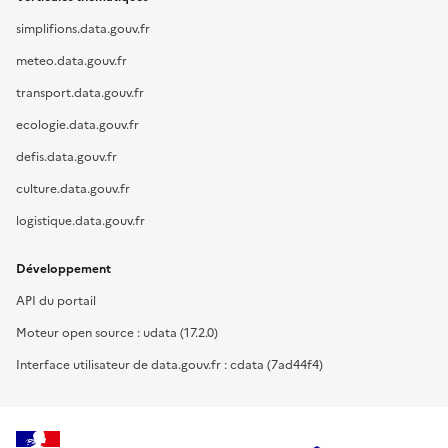
simplifions.data.gouv.fr
meteo.data.gouv.fr
transport.data.gouv.fr
ecologie.data.gouv.fr
defis.data.gouv.fr
culture.data.gouv.fr
logistique.data.gouv.fr
Développement
API du portail
Moteur open source : udata (17.2.0)
Interface utilisateur de data.gouv.fr : cdata (7ad44f4)