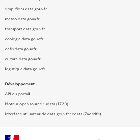
simplifions.data.gouv.fr
meteo.data.gouv.fr
transport.data.gouv.fr
ecologie.data.gouv.fr
defis.data.gouv.fr
culture.data.gouv.fr
logistique.data.gouv.fr
Développement
API du portail
Moteur open source : udata (17.2.0)
Interface utilisateur de data.gouv.fr : cdata (7ad44f4)