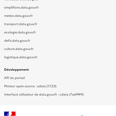
simplifions.data.gouv.fr
meteo.data.gouv.fr
transport.data.gouv.fr
ecologie.data.gouv.fr
defis.data.gouv.fr
culture.data.gouv.fr
logistique.data.gouv.fr
Développement
API du portail
Moteur open source : udata (17.2.0)
Interface utilisateur de data.gouv.fr : cdata (7ad44f4)