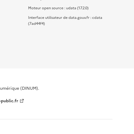
Moteur open source : udata (17.2.0)
Interface utilisateur de data.gouv.fr : cdata
(7ad44f4)
 Numérique (DINUM).
-public.fr