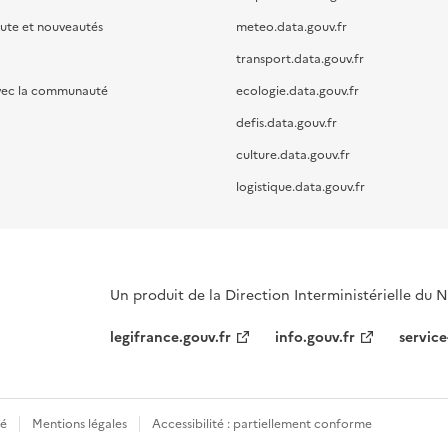
oute et nouveautés
meteo.data.gouv.fr
transport.data.gouv.fr
vec la communauté
ecologie.data.gouv.fr
defis.data.gouv.fr
culture.data.gouv.fr
logistique.data.gouv.fr
Un produit de la Direction Interministérielle du
legifrance.gouv.fr
info.gouv.fr
service
té
Mentions légales
Accessibilité : partiellement conforme