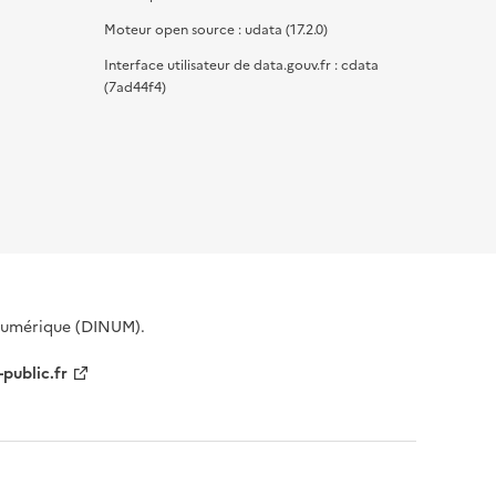
Moteur open source : udata (17.2.0)
Interface utilisateur de data.gouv.fr : cdata
(7ad44f4)
 Numérique (DINUM).
-public.fr