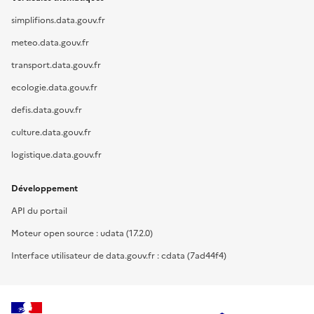
simplifions.data.gouv.fr
meteo.data.gouv.fr
transport.data.gouv.fr
ecologie.data.gouv.fr
defis.data.gouv.fr
culture.data.gouv.fr
logistique.data.gouv.fr
Développement
API du portail
Moteur open source : udata (17.2.0)
Interface utilisateur de data.gouv.fr : cdata (7ad44f4)