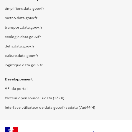
simplifions.data.gouv.fr
meteo.data.gouv.fr
transport.data.gouv.fr
ecologie.data.gouv.fr
defis.data.gouv.fr
culture.data.gouv.fr
logistique.data.gouv.fr
Développement
API du portail
Moteur open source : udata (17.2.0)
Interface utilisateur de data.gouv.fr : cdata (7ad44f4)