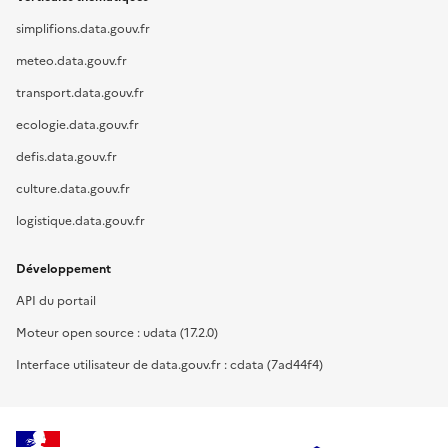
simplifions.data.gouv.fr
meteo.data.gouv.fr
transport.data.gouv.fr
ecologie.data.gouv.fr
defis.data.gouv.fr
culture.data.gouv.fr
logistique.data.gouv.fr
Développement
API du portail
Moteur open source : udata (17.2.0)
Interface utilisateur de data.gouv.fr : cdata (7ad44f4)