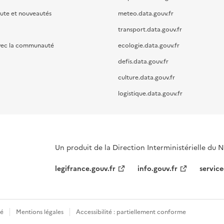
oute et nouveautés
meteo.data.gouv.fr
transport.data.gouv.fr
vec la communauté
ecologie.data.gouv.fr
defis.data.gouv.fr
culture.data.gouv.fr
logistique.data.gouv.fr
Un produit de la Direction Interministérielle du
legifrance.gouv.fr
info.gouv.fr
service
té
Mentions légales
Accessibilité : partiellement conforme