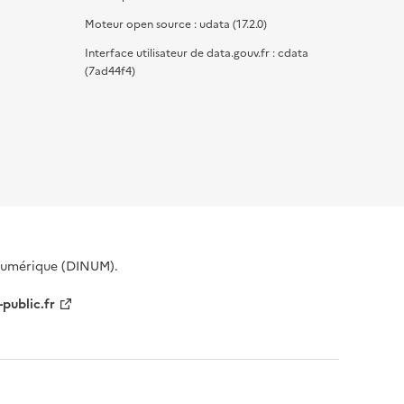
Moteur open source : udata (17.2.0)
Interface utilisateur de data.gouv.fr : cdata
(7ad44f4)
 Numérique (DINUM).
-public.fr