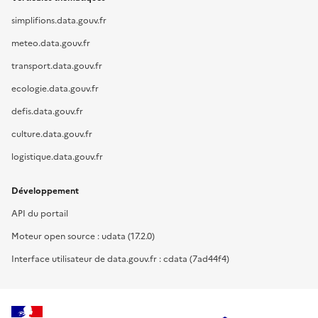
simplifions.data.gouv.fr
meteo.data.gouv.fr
transport.data.gouv.fr
ecologie.data.gouv.fr
defis.data.gouv.fr
culture.data.gouv.fr
logistique.data.gouv.fr
Développement
API du portail
Moteur open source : udata (17.2.0)
Interface utilisateur de data.gouv.fr : cdata (7ad44f4)