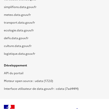
simplifions.data.gouv.fr
meteo.data.gouv.fr
transport.data.gouv.fr
ecologie.data.gouv.fr
defis.data.gouv.fr
culture.data.gouv.fr
logistique.data.gouv.fr
Développement
API du portail
Moteur open source : udata (17.2.0)
Interface utilisateur de data.gouv.fr : cdata (7ad44f4)