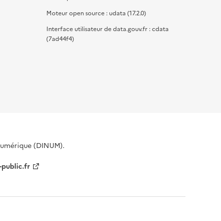
Moteur open source : udata (17.2.0)
Interface utilisateur de data.gouv.fr : cdata
(7ad44f4)
 Numérique (DINUM).
-public.fr