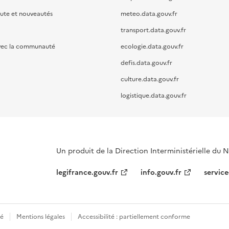
oute et nouveautés
meteo.data.gouv.fr
transport.data.gouv.fr
vec la communauté
ecologie.data.gouv.fr
defis.data.gouv.fr
culture.data.gouv.fr
logistique.data.gouv.fr
Un produit de la Direction Interministérielle du
legifrance.gouv.fr
info.gouv.fr
service
té
Mentions légales
Accessibilité : partiellement conforme