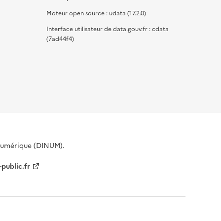
Moteur open source : udata (17.2.0)
Interface utilisateur de data.gouv.fr : cdata
(7ad44f4)
 Numérique (DINUM).
-public.fr