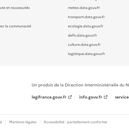
oute et nouveautés
meteo.data.gouv.fr
transport.data.gouv.fr
vec la communauté
ecologie.data.gouv.fr
defis.data.gouv.fr
culture.data.gouv.fr
logistique.data.gouv.fr
Un produit de la Direction Interministérielle du
legifrance.gouv.fr
info.gouv.fr
service
té
Mentions légales
Accessibilité : partiellement conforme