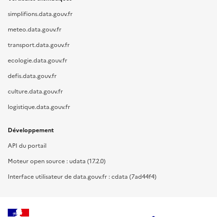
simplifions.data.gouv.fr
meteo.data.gouv.fr
transport.data.gouv.fr
ecologie.data.gouv.fr
defis.data.gouv.fr
culture.data.gouv.fr
logistique.data.gouv.fr
Développement
API du portail
Moteur open source : udata (17.2.0)
Interface utilisateur de data.gouv.fr : cdata (7ad44f4)