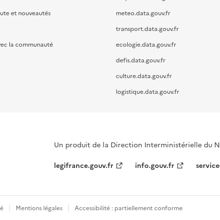
oute et nouveautés
meteo.data.gouv.fr
transport.data.gouv.fr
vec la communauté
ecologie.data.gouv.fr
defis.data.gouv.fr
culture.data.gouv.fr
logistique.data.gouv.fr
Un produit de la Direction Interministérielle du
legifrance.gouv.fr
info.gouv.fr
service
té
Mentions légales
Accessibilité : partiellement conforme