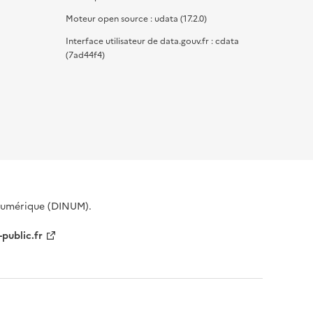
Moteur open source : udata (17.2.0)
Interface utilisateur de data.gouv.fr : cdata
(7ad44f4)
 Numérique (DINUM).
-public.fr