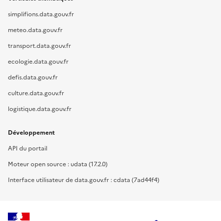
simplifions.data.gouv.fr
meteo.data.gouv.fr
transport.data.gouv.fr
ecologie.data.gouv.fr
defis.data.gouv.fr
culture.data.gouv.fr
logistique.data.gouv.fr
Développement
API du portail
Moteur open source : udata (17.2.0)
Interface utilisateur de data.gouv.fr : cdata (7ad44f4)