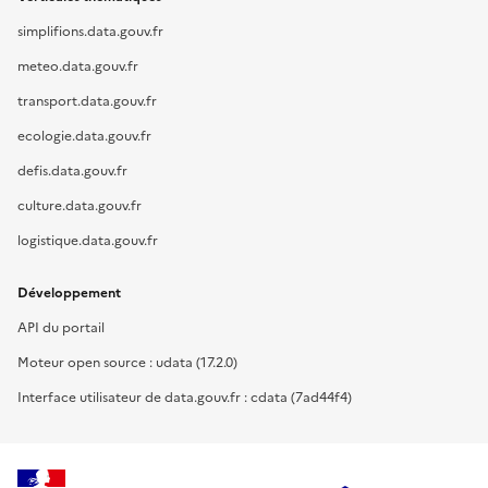
simplifions.data.gouv.fr
meteo.data.gouv.fr
transport.data.gouv.fr
ecologie.data.gouv.fr
defis.data.gouv.fr
culture.data.gouv.fr
logistique.data.gouv.fr
Développement
API du portail
Moteur open source : udata (17.2.0)
Interface utilisateur de data.gouv.fr : cdata (7ad44f4)