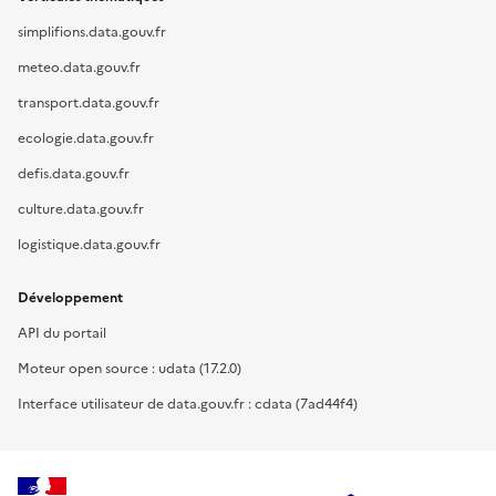
simplifions.data.gouv.fr
meteo.data.gouv.fr
transport.data.gouv.fr
ecologie.data.gouv.fr
defis.data.gouv.fr
culture.data.gouv.fr
logistique.data.gouv.fr
Développement
API du portail
Moteur open source : udata (17.2.0)
Interface utilisateur de data.gouv.fr : cdata (7ad44f4)