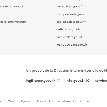
oute et nouveautés
meteo.data.gouv.fr
transport.data.gouv.fr
vec la communauté
ecologie.data.gouv.fr
defis.data.gouv.fr
culture.data.gouv.fr
logistique.data.gouv.fr
Un produit de la Direction Interministérielle du
legifrance.gouv.fr
info.gouv.fr
service
té
Mentions légales
Accessibilité : partiellement conforme