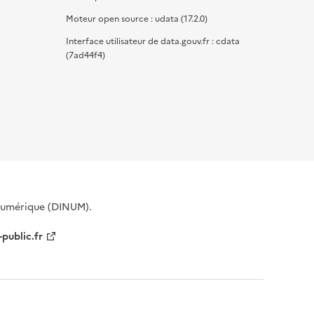
Moteur open source : udata (17.2.0)
Interface utilisateur de data.gouv.fr : cdata
(7ad44f4)
 Numérique (DINUM).
-public.fr