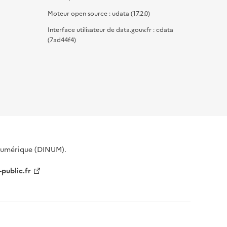
Moteur open source : udata (17.2.0)
Interface utilisateur de data.gouv.fr : cdata
(7ad44f4)
 Numérique (DINUM).
-public.fr