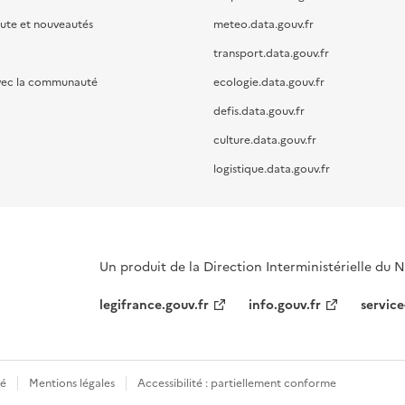
oute et nouveautés
meteo.data.gouv.fr
transport.data.gouv.fr
vec la communauté
ecologie.data.gouv.fr
defis.data.gouv.fr
culture.data.gouv.fr
logistique.data.gouv.fr
Un produit de la Direction Interministérielle du
legifrance.gouv.fr
info.gouv.fr
service
té
Mentions légales
Accessibilité : partiellement conforme