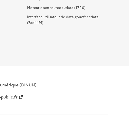
Moteur open source : udata (17.2.0)
Interface utilisateur de data.gouv.fr : cdata
(7ad44f4)
 Numérique (DINUM).
-public.fr