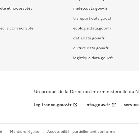
oute et nouveautés
meteo.data.gouv.fr
transport.data.gouv.fr
vec la communauté
ecologie.data.gouv.fr
defis.data.gouv.fr
culture.data.gouv.fr
logistique.data.gouv.fr
Un produit de la Direction Interministérielle du
legifrance.gouv.fr
info.gouv.fr
service
té
Mentions légales
Accessibilité : partiellement conforme