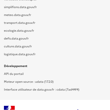
simplifions.data.gouv.fr
meteo.data.gouv.fr
transport.data.gouv.fr
ecologie.data.gouv.fr
defis.data.gouv.fr
culture.data.gouv.fr
logistique.data.gouv.fr
Développement
API du portail
Moteur open source : udata (17.2.0)
Interface utilisateur de data.gouv.fr : cdata (7ad44f4)