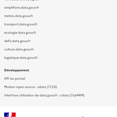
simplifions.data.gouv.fr
meteo.data.gouv.fr
transport.data.gouv.fr
ecologie.data.gouv.fr
defis.data.gouv.fr
culture.data.gouv.fr
logistique.data.gouv.fr
Développement
API du portail
Moteur open source : udata (17.2.0)
Interface utilisateur de data.gouv.fr : cdata (7ad44f4)