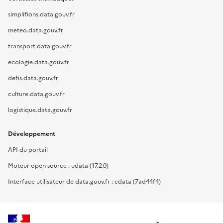
simplifions.data.gouv.fr
meteo.data.gouv.fr
transport.data.gouv.fr
ecologie.data.gouv.fr
defis.data.gouv.fr
culture.data.gouv.fr
logistique.data.gouv.fr
Développement
API du portail
Moteur open source : udata (17.2.0)
Interface utilisateur de data.gouv.fr : cdata (7ad44f4)