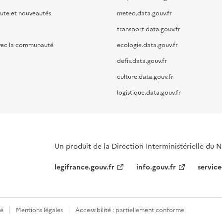
oute et nouveautés
meteo.data.gouv.fr
transport.data.gouv.fr
vec la communauté
ecologie.data.gouv.fr
defis.data.gouv.fr
culture.data.gouv.fr
logistique.data.gouv.fr
Un produit de la Direction Interministérielle du
legifrance.gouv.fr
info.gouv.fr
service
té
Mentions légales
Accessibilité : partiellement conforme