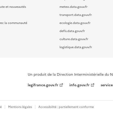
oute et nouveautés
meteo.data.gouv.fr
transport.data.gouv.fr
vec la communauté
ecologie.data.gouv.fr
defis.data.gouv.fr
culture.data.gouv.fr
logistique.data.gouv.fr
Un produit de la Direction Interministérielle du
legifrance.gouv.fr
info.gouv.fr
service
té
Mentions légales
Accessibilité : partiellement conforme