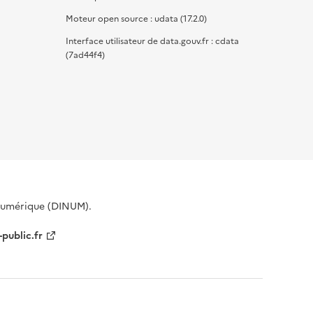
Moteur open source : udata (17.2.0)
Interface utilisateur de data.gouv.fr : cdata
(7ad44f4)
 Numérique (DINUM).
-public.fr