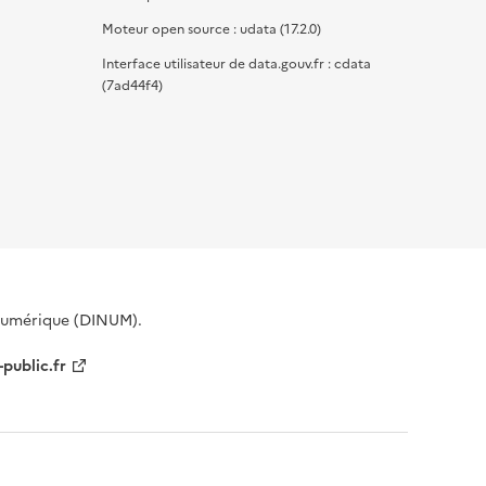
Moteur open source : udata (17.2.0)
Interface utilisateur de data.gouv.fr : cdata
(7ad44f4)
 Numérique (DINUM).
-public.fr