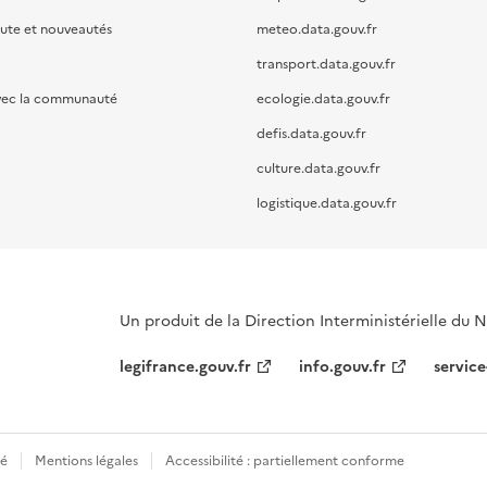
oute et nouveautés
meteo.data.gouv.fr
transport.data.gouv.fr
vec la communauté
ecologie.data.gouv.fr
defis.data.gouv.fr
culture.data.gouv.fr
logistique.data.gouv.fr
Un produit de la Direction Interministérielle du
legifrance.gouv.fr
info.gouv.fr
service
té
Mentions légales
Accessibilité : partiellement conforme