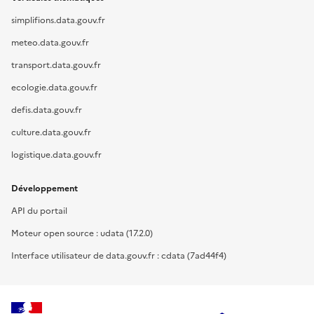
simplifions.data.gouv.fr
meteo.data.gouv.fr
transport.data.gouv.fr
ecologie.data.gouv.fr
defis.data.gouv.fr
culture.data.gouv.fr
logistique.data.gouv.fr
Développement
API du portail
Moteur open source : udata (17.2.0)
Interface utilisateur de data.gouv.fr : cdata (7ad44f4)