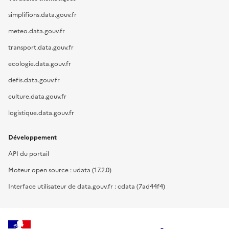
simplifions.data.gouv.fr
meteo.data.gouv.fr
transport.data.gouv.fr
ecologie.data.gouv.fr
defis.data.gouv.fr
culture.data.gouv.fr
logistique.data.gouv.fr
Développement
API du portail
Moteur open source : udata (17.2.0)
Interface utilisateur de data.gouv.fr : cdata (7ad44f4)