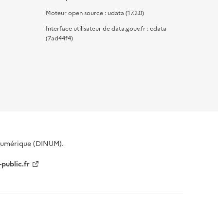
Moteur open source : udata (17.2.0)
Interface utilisateur de data.gouv.fr : cdata
(7ad44f4)
 Numérique (DINUM).
-public.fr