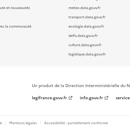
oute et nouveautés
meteo.data.gouv.fr
transport.data.gouv.fr
vec la communauté
ecologie.data.gouv.fr
defis.data.gouv.fr
culture.data.gouv.fr
logistique.data.gouv.fr
Un produit de la Direction Interministérielle du
legifrance.gouv.fr
info.gouv.fr
service
té
Mentions légales
Accessibilité : partiellement conforme