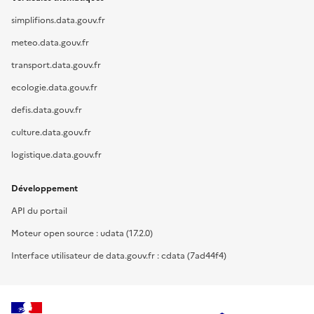
simplifions.data.gouv.fr
meteo.data.gouv.fr
transport.data.gouv.fr
ecologie.data.gouv.fr
defis.data.gouv.fr
culture.data.gouv.fr
logistique.data.gouv.fr
Développement
API du portail
Moteur open source : udata (17.2.0)
Interface utilisateur de data.gouv.fr : cdata (7ad44f4)