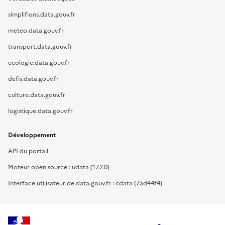
simplifions.data.gouv.fr
meteo.data.gouv.fr
transport.data.gouv.fr
ecologie.data.gouv.fr
defis.data.gouv.fr
culture.data.gouv.fr
logistique.data.gouv.fr
Développement
API du portail
Moteur open source : udata (17.2.0)
Interface utilisateur de data.gouv.fr : cdata (7ad44f4)