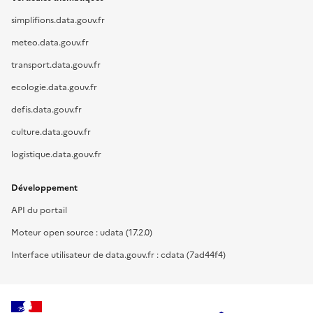
simplifions.data.gouv.fr
meteo.data.gouv.fr
transport.data.gouv.fr
ecologie.data.gouv.fr
defis.data.gouv.fr
culture.data.gouv.fr
logistique.data.gouv.fr
Développement
API du portail
Moteur open source : udata (17.2.0)
Interface utilisateur de data.gouv.fr : cdata (7ad44f4)