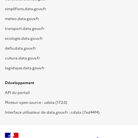
simplifions.data.gouv.fr
meteo.data.gouv.fr
transport.data.gouv.fr
ecologie.data.gouv.fr
defis.data.gouv.fr
culture.data.gouv.fr
logistique.data.gouv.fr
Développement
API du portail
Moteur open source : udata (17.2.0)
Interface utilisateur de data.gouv.fr : cdata (7ad44f4)