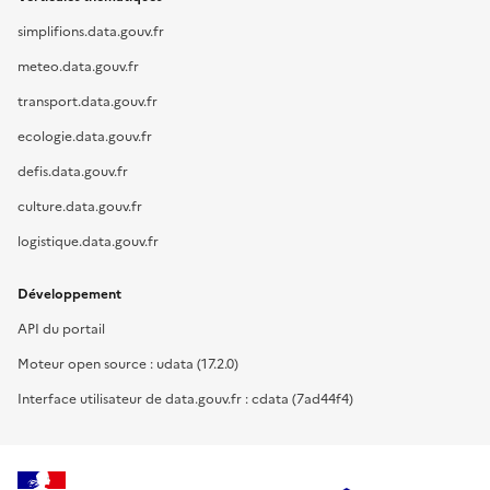
simplifions.data.gouv.fr
meteo.data.gouv.fr
transport.data.gouv.fr
ecologie.data.gouv.fr
defis.data.gouv.fr
culture.data.gouv.fr
logistique.data.gouv.fr
Développement
API du portail
Moteur open source : udata (17.2.0)
Interface utilisateur de data.gouv.fr : cdata (7ad44f4)